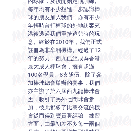
的球隊，及後開始定期訓練。
每年均有不少想進一步認識棒
球的朋友加入我們，亦有不少
年輕時曾打棒球的外地訪客來
港後透過我們重拾這兒時的玩
意。終於在2010年，我們正式
註冊為非牟利機構。經過了12
年的努力，西九已經成為香港
最大成人棒球會，擁有超過
100名學員、8支隊伍。除了參
加棒球總會舉辦的賽事，我們
亦主辦了第六屆西九龍棒球會
盃，吸引了另外七間球會參
加，彼此都多了比賽交流的機
會從而得到寶貴嘅經驗。練習
方面，由最初差不多每一兩個